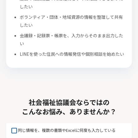
したい
ボランティア・団体・地域資源の情報を整理して共有
したい
会議録・記録票・帳票を、入力からそのまま出力した
い
LINEを使った住民への情報発信や個別相談を始めたい
社会福祉協議会ならではの
こんなお悩み、ありませんか？
check_box_outline_blank
同じ情報を、複数の書類やExcelに何度も入力している