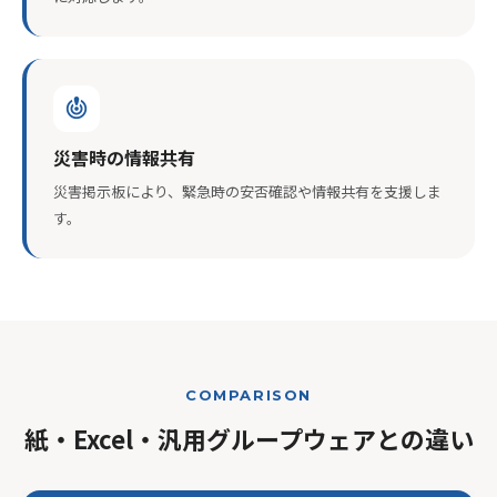
crisis_alert
災害時の情報共有
災害掲示板により、緊急時の安否確認や情報共有を支援しま
す。
COMPARISON
紙・Excel・汎用グループウェアとの違い