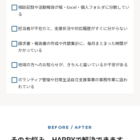
check_box_outline_blank
相談記録や活動報告が紙・Excel・個人フォルダに分散してい
る
check_box_outline_blank
担当者が不在だと、支援状況や対応履歴がすぐに分からない
check_box_outline_blank
請求書・報告書の作成や件数集計に、毎月まとまった時間が
かかっている
check_box_outline_blank
地域の方へのお知らせが、きちんと届いているか不安がある
check_box_outline_blank
ボランティア管理や日常生活自立支援事業の事務作業に追わ
れている
BEFORE / AFTER
そのお悩み、HAPPYで解決できます。