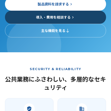
製品資料を請求する
keyboard_arrow_right
導入・費用を相談する
keyboard_arrow_right
主な機能を見る
south
SECURITY & RELIABILITY
公共業務にふさわしい、多層的なセキ
ュリティ
verified_user
domain