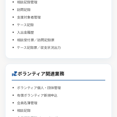
相談記録管理
訪問記録
支援対象者管理
ケース記録
入出金履歴
相談受付票／訪問記録票
ケース記録票／収支状況出力
ボランティア関連業務
volunteer_activism
ボランティア個人・団体管理
有償ボランティア新規申込
会員名簿管理
相談記録