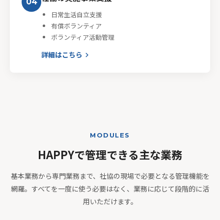
04
日常生活自立支援
有償ボランティア
ボランティア活動管理
詳細はこちら
keyboard_arrow_right
MODULES
HAPPYで管理できる主な業務
基本業務から専門業務まで、社協の現場で必要となる管理機能を
網羅。すべてを一度に使う必要はなく、業務に応じて段階的に活
用いただけます。