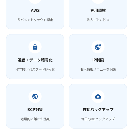
AWS
専用環境
ガバメントクラウド認定
法人ごとに独立
lock
vpn_lock
通信・データ暗号化
IP制限
HTTPS／パスワード暗号化
個人情報メニューを保護
public
backup
BCP対策
自動バックアップ
地理的に離れた拠点
毎日のDBバックアップ