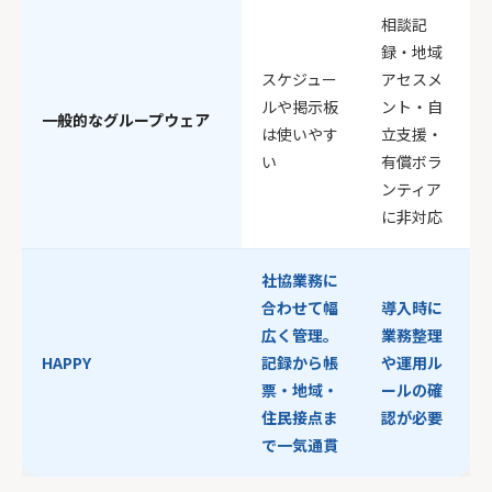
相談記
録・地域
スケジュー
アセスメ
ルや掲示板
ント・自
一般的なグループウェア
は使いやす
立支援・
い
有償ボラ
ンティア
に非対応
社協業務に
合わせて幅
導入時に
広く管理。
業務整理
HAPPY
記録から帳
や運用ル
票・地域・
ールの確
住民接点ま
認が必要
で一気通貫