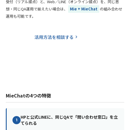
受付（リアル接点）と、Web／LINE（オンライン接点）を、同じ思
想・同じQA運用で揃えたい場合は、
Mie + MieChat
の組み合わせ
運用も可能です。
活用方法を相談する
keyboard_arrow_right
利用例を見る
south
MieChatの4つの特徴
HPと公式LINEに、同じQAで「問い合わせ窓口」を立
1
てられる