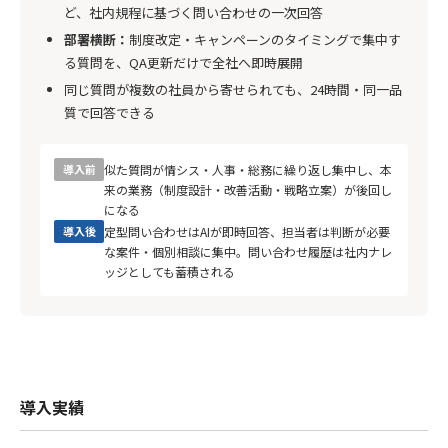
ど、社内規程に基づく問い合わせの一次回答
部署横断：
制度改定・キャンペーンのタイミングで集中す
る質問を、QA更新だけで全社へ即時展開
同じ質問が複数の社員から寄せられても、24時間・同一品
質で回答できる
導入前
似た質問が情シス・人事・総務に繰り返し集中し、本
来の業務（制度設計・改善活動・戦略立案）が後回し
になる
導入後
定型問い合わせはAIが即時回答、担当者は判断が必要
な案件・個別相談に集中。問い合わせ履歴は社内ナレ
ッジとしても蓄積される
導入実績