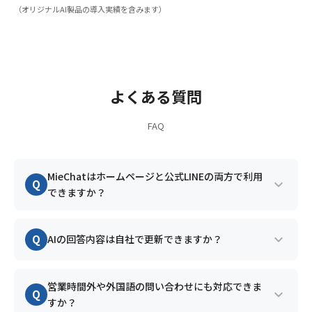
（オリジナルAI製品の導入実績を含みます）
よくある質問
FAQ
MieChatはホームページと公式LINEの両方で利用
expand_more
Q
できますか？
A
はい。同じ想定問答をホームページと公式LINEの
expand_more
Q
AIの回答内容は自社で更新できますか？
両方で利用でき、回答内容を一元管理できます。
A
はい。クラウド管理画面から想定問答を追加・修
営業時間外や外国語の問い合わせにも対応できま
expand_more
Q
正できます。対話履歴を確認しながら回答内容を
すか？