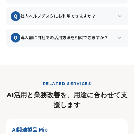
継続的に改善できます。
A
24時間の一次対応と多言語での応対が可能です。
expand_more
Q
社内ヘルプデスクにも利用できますか？
個別判断が必要な相談は、担当者へつなぐ運用を
設計できます。
A
利用できます。情報システム、人事、総務などに
expand_more
Q
導入前に自社での活用方法を相談できますか？
繰り返し届く定型質問を一次対応し、担当者の負
担を軽減します。
A
はい。問い合わせ内容や既存のFAQ、ホームペー
ジ・LINEの運用状況を伺い、適した設置場所と回
答範囲をご提案します。
RELATED SERVICES
AI活用と業務改善を、用途に合わせて支
援します
AI関連製品 Mie