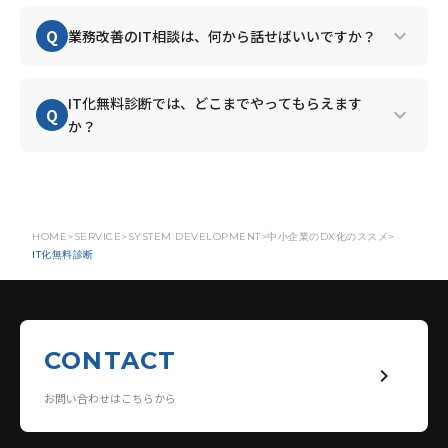
A
はい。IT化無料診断では、現状業務の棚卸し、IT
expand_more
Q
業務改善のIT相談は、何から話せばいいですか？
化の優先順位整理、SaaS・システム候補のご提案
まで無料で対応します。押し売りは一切いたしま
A
「エクセル管理が限界」「何からIT化すべきか分
IT化無料診断では、どこまでやってもらえます
せん。
expand_more
Q
からない」といった漠然としたお悩みで構いませ
か？
ん。現状を伺いながら、一緒に課題を整理すると
ころからお手伝いします。
A
業務フローと課題の可視化、効果の大きい領域の
特定、御社に合うツールや仕組みの比較、そして
小さく始めるためのロードマップの提示まで行い
HOME
SERVICE
SYSTEM DEVELOPMENT
中小企業のDX化のススメ
IT化無料診断
ます。
CONTACT
keyboard_arrow_right
お問い合わせはこちらから