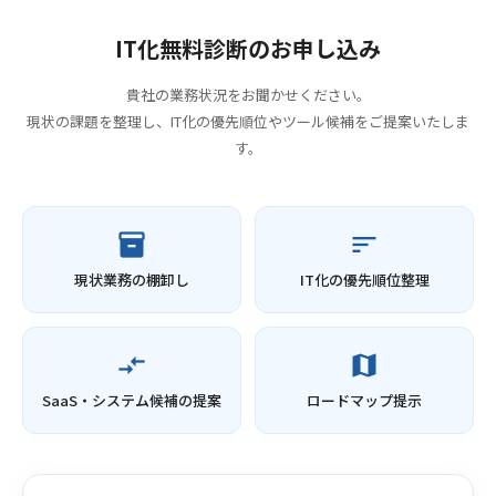
IT化無料診断のお申し込み
貴社の業務状況をお聞かせください。
現状の課題を整理し、IT化の優先順位やツール候補をご提案いたしま
す。
inventory_2
sort
現状業務の棚卸し
IT化の優先順位整理
compare_arrows
map
SaaS・システム候補の提案
ロードマップ提示