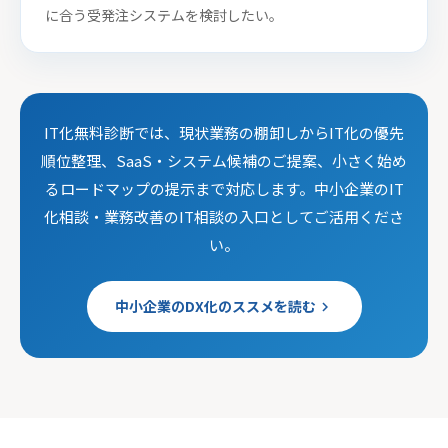
に合う受発注システムを検討したい。
IT化無料診断では、現状業務の棚卸しからIT化の優先
順位整理、SaaS・システム候補のご提案、小さく始め
るロードマップの提示まで対応します。中小企業のIT
化相談・業務改善のIT相談の入口としてご活用くださ
い。
中小企業のDX化のススメを読む
keyboard_arrow_right