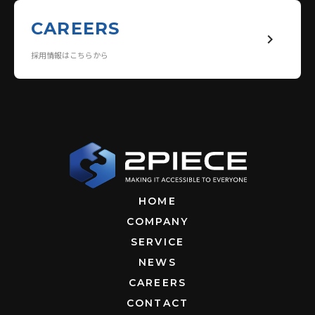
CAREERS
keyboard_arrow_right
採用情報はこちらから
HOME
COMPANY
SERVICE
NEWS
CAREERS
CONTACT