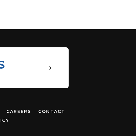
S
keyboard_arrow_right
CAREERS
CONTACT
ICY