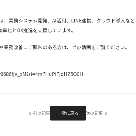
Eでは、業務システム開発、AI活用、LINE連携、クラウド導入な
効率化とDX推進を支援しています。
進や業務改善にご興味のある方は、ぜひ動画をご覧ください。
e/y6686fjV_zM?si=4m7HuPi7jqHZ5O0H
前の記事
一覧に戻る
次の記事
chevron_left
chevron_right