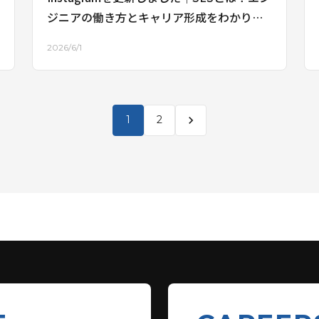
ジニアの働き方とキャリア形成をわかりや
すく解説
2026/6/1
chevron_right
1
2