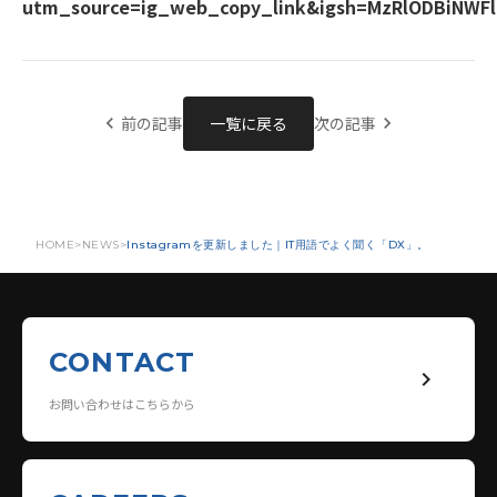
utm_source=ig_web_copy_link&igsh=MzRlODBiNWF
前の記事
一覧に戻る
次の記事
chevron_left
chevron_right
HOME
NEWS
Instagramを更新しました｜IT用語でよく聞く「DX」。
CONTACT
keyboard_arrow_right
お問い合わせはこちらから