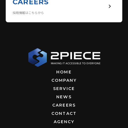
CAREERS
keyboard_arrow_right
採用情報はこちらから
HOME
COMPANY
SERVICE
NEWS
CAREERS
CONTACT
AGENCY