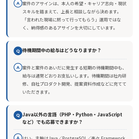
案件のアサインは、本人の希望・キャリア志向・現状
A
スキルを踏まえて、上長と相談しながら決めます。
「言われた現場に黙って行ってもらう」運用ではな
く、納得感のあるアサインを大切にしています。
待機期間中の給与はどうなりますか？
Q
案件と案件のあいだに発生する短期の待機期間中も、
A
給与は通常どおりお支払いします。待機期間は社内研
修、自社プロダクト開発、提案資料作成などに充てて
いただきます。
Java以外の言語（PHP・Python・JavaScript
Q
など）でも応募できますか？
はい。主軸はJava／PostgreSQL／楽々 Framework
A