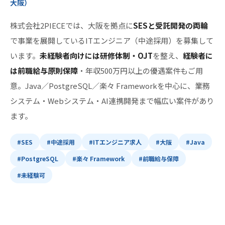
大阪）
株式会社2PIECEでは、大阪を拠点に
SESと受託開発の両輪
で事業を展開しているITエンジニア（中途採用）を募集して
います。
未経験者向けには研修体制・OJT
を整え、
経験者に
は前職給与原則保障
・年収500万円以上の優遇案件もご用
意。Java／PostgreSQL／楽々 Frameworkを中心に、業務
システム・Webシステム・AI連携開発まで幅広い案件があり
ます。
#SES
#中途採用
#ITエンジニア求人
#大阪
#Java
#PostgreSQL
#楽々 Framework
#前職給与保障
#未経験可