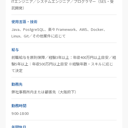
ITエンジニア／システムエンジニア／プログラマー（SES・受
託開発）
使用言語・技術
Java、PostgreSQL、楽々 Framework、AWS、Docker、
Linux、Git／その他案件に応じて
給与
前職給与を原則保障／経験3年以上：年収400万円以上目安／経
験5年以上：年収500万円以上目安 ※経験年数・スキルに応じ
て決定
勤務先
弊社事務所内または顧客先（大阪府下）
勤務時間
9:00-18:00
年間休日