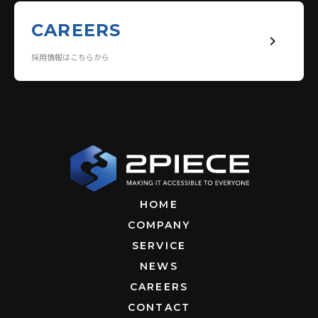
CAREERS
keyboard_arrow_right
採用情報はこちらから
HOME
COMPANY
SERVICE
NEWS
CAREERS
CONTACT